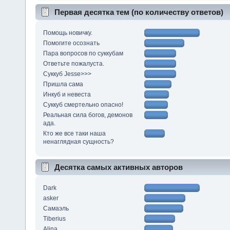
Первая десятка тем (по количеству ответов)
Помощь новичку.
Помогите осознать
Пара вопросов по суккубам
Ответьте пожалуста.
Суккуб Jesse>>>
Пришла сама
Инкуб и невеста
Суккуб смертельно опасно!
Реальная сила богов, демонов
ада.
Кто же все таки наша
ненаглядная сущность?
Десятка самых активных авторов
Dark
asker
Самаэль
Tiberius
Alina