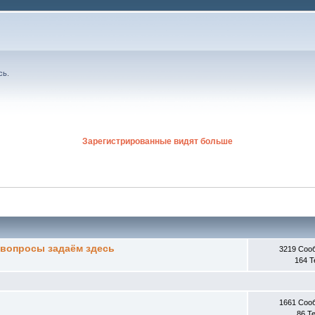
сь
.
Зарегистрированные видят больше
вопросы задаём здесь
3219 Соо
164 
1661 Соо
86 Т