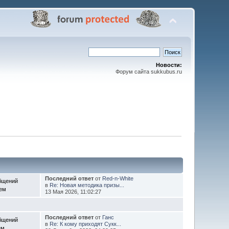
Новости:
Форум сайта sukkubus.ru
Последний ответ
от
Red-n-White
бщений
в
Re: Новая методика призы...
Тем
13 Мая 2026, 11:02:27
Последний ответ
от
Ганс
бщений
в
Re: К кому приходят Сукк...
ем