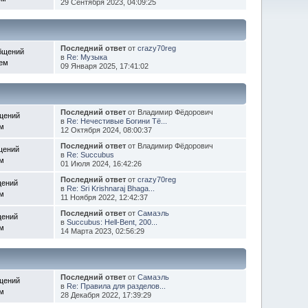
29 Сентября 2023, 04:09:25
Последний ответ
от
crazy70reg
бщений
в
Re: Музыка
Тем
09 Января 2025, 17:41:02
Последний ответ
от Владимир Фёдорович
щений
в
Re: Нечестивые Богини Тё...
ем
12 Октября 2024, 08:00:37
Последний ответ
от Владимир Фёдорович
щений
в
Re: Succubus
ем
01 Июля 2024, 16:42:26
Последний ответ
от
crazy70reg
щений
в
Re: Sri Krishnaraj Bhaga...
ем
11 Ноября 2022, 12:42:37
Последний ответ
от
Самаэль
щений
в
Succubus: Hell-Bent, 200...
ем
14 Марта 2023, 02:56:29
Последний ответ
от
Самаэль
щений
в
Re: Правила для разделов...
ем
28 Декабря 2022, 17:39:29