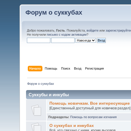
Форум о суккубах
Добро пожаловать,
Гость
. Пожалуйста,
войдите
или
зарегистрируйте
Не получили
письмо с кодом активации
?
Начало
Помощь
Поиск
Вход
Регистрация
Форум о суккубах
Суккубы и инкубы
Помощь новичкам. Все интересующие 
[Единственный доступный для новичков раздел]
Подразделы
:
Помощь по вопросам изгнания
О суккубах и инкубах
Всё, что связано с ними, кроме вызовов