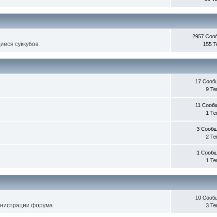
2957 Соо
еся суккубов.
155 
17 Сооб
9 Т
11 Сооб
1 Т
3 Сооб
2 Т
1 Сооб
1 Т
10 Сооб
инистрации форума
3 Т