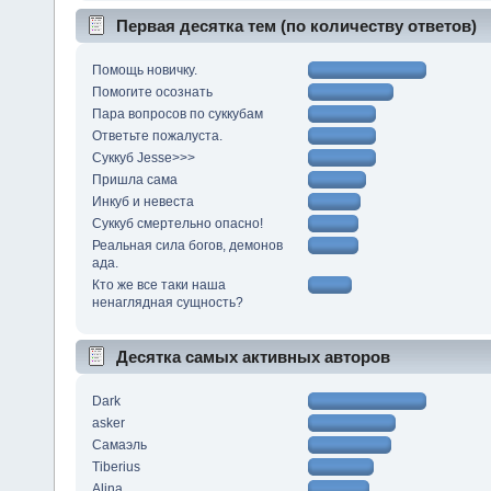
Первая десятка тем (по количеству ответов)
Помощь новичку.
Помогите осознать
Пара вопросов по суккубам
Ответьте пожалуста.
Суккуб Jesse>>>
Пришла сама
Инкуб и невеста
Суккуб смертельно опасно!
Реальная сила богов, демонов
ада.
Кто же все таки наша
ненаглядная сущность?
Десятка самых активных авторов
Dark
asker
Самаэль
Tiberius
Alina