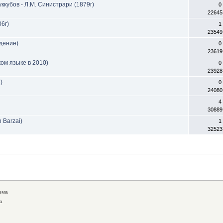
ккубов - Л.М. Синистрари (1879г)
0
22645
06г)
1
23549
дение)
0
23619
ком языке в 2010)
0
23928
)
0
24080
4
30889
Barzai)
1
32523
ема
а