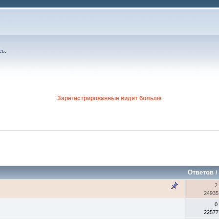
сь
.
Зарегистрированные видят больше
Ответов
2
24935
0
22577