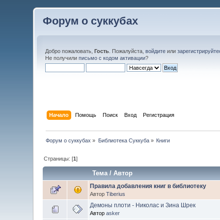
Форум о суккубах
Добро пожаловать,
Гость
. Пожалуйста,
войдите
или
зарегистрируйте
Не получили
письмо с кодом активации
?
Начало
Помощь
Поиск
Вход
Регистрация
Форум о суккубах
»
Библиотека Суккуба
»
Книги
Страницы: [
1
]
Тема
/
Автор
Правила добавления книг в библиотеку
Автор
Tiberius
Демоны плоти - Николас и Зина Шрек
Автор
asker