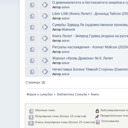
О демониалитете и бестиалитете инкубов и су
Автор
asker
Liber Lilith (Книга Лилит) - Дональд Тайсон (20
Автор
asker
Суккубы-Эдвард Ли (художественное произве
Автор
86dinamit
Книга Лилит - Зигмунд Гурвиц (издана на русс
Автор
asker
Ритуалы наслаждения - Асенат Мэйсон (2020г
Автор
asker
Журнал «Кровь Дракона» № 6, Лилит
Автор
asker
Нечестивые Богини Тёмной Стороны (Daemon 
Автор
asker
Страницы: [
1
]
Форум о суккубах
»
Библиотека Суккуба
»
Книги
Обычная тема
Заблокированная т
Прикрепленная тем
Популярная тема (более 15 ответов)
Голосование
Очень популярная тема (более 25 ответов)