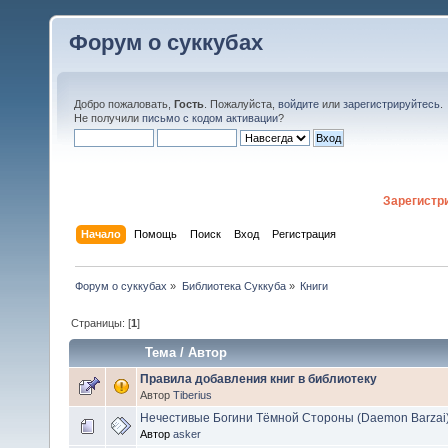
Форум о суккубах
Добро пожаловать,
Гость
. Пожалуйста,
войдите
или
зарегистрируйтесь
.
Не получили
письмо с кодом активации
?
Зарегистр
Начало
Помощь
Поиск
Вход
Регистрация
Форум о суккубах
»
Библиотека Суккуба
»
Книги
Страницы: [
1
]
Тема
/
Автор
Правила добавления книг в библиотеку
Автор
Tiberius
Нечестивые Богини Тёмной Стороны (Daemon Barzai
Автор
asker