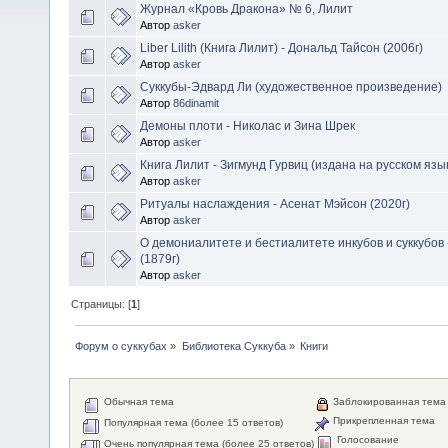
Журнал «Кровь Дракона» № 6, Лилит
Автор
asker
Liber Lilith (Книга Лилит) - Дональд Тайсон (2006г)
Автор
asker
Суккубы-Эдвард Ли (художественное произведение)
Автор
86dinamit
Демоны плоти - Николас и Зина Шрек
Автор
asker
Книга Лилит - Зигмунд Гурвиц (издана на русском язы
Автор
asker
Ритуалы наслаждения - Асенат Мэйсон (2020г)
Автор
asker
О демониалитете и бестиалитете инкубов и суккубов 
(1879г)
Автор
asker
Страницы: [
1
]
Форум о суккубах
»
Библиотека Суккуба
»
Книги
Обычная тема
Заблокированная тема
Прикрепленная тема
Популярная тема (более 15 ответов)
Голосование
Очень популярная тема (более 25 ответов)