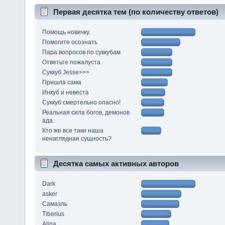
Первая десятка тем (по количеству ответов)
Помощь новичку.
Помогите осознать
Пара вопросов по суккубам
Ответьте пожалуста.
Суккуб Jesse>>>
Пришла сама
Инкуб и невеста
Суккуб смертельно опасно!
Реальная сила богов, демонов
ада.
Кто же все таки наша
ненаглядная сущность?
Десятка самых активных авторов
Dark
asker
Самаэль
Tiberius
Alina