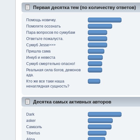
Первая десятка тем (по количеству ответов)
Помощь новичку.
Помогите осознать
Пара вопросов по суккубам
Ответьте пожалуста.
Суккуб Jesse>>>
Пришла сама
Инкуб и невеста
Суккуб смертельно опасно!
Реальная сила богов, демонов
ада.
Кто же все таки наша
ненаглядная сущность?
Десятка самых активных авторов
Dark
asker
Самаэль
Tiberius
Alina