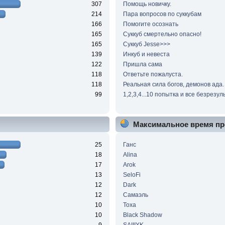
307
Помощь новичку.
214
Пара вопросов по суккубам
166
Помогите осознать
165
Суккуб смертельно опасно!
165
Суккуб Jesse>>>
139
Инкуб и невеста
122
Пришла сама
118
Ответьте пожалуста.
118
Реальная сила богов, демонов ада.
99
1,2,3,4...10 попытка и все безрезул
Максимальное время пр
25
Ганс
18
Alina
17
Arok
13
SeloFi
12
Dark
12
Самаэль
10
Тоха
10
Black Shadow