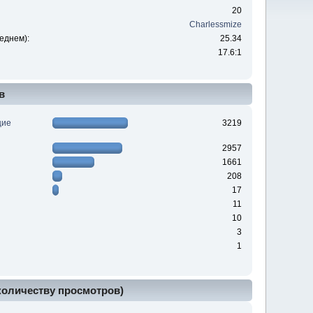
20
Charlessmize
еднем):
25.34
17.6:1
в
щие
3219
2957
1661
208
17
11
10
3
1
 количеству просмотров)