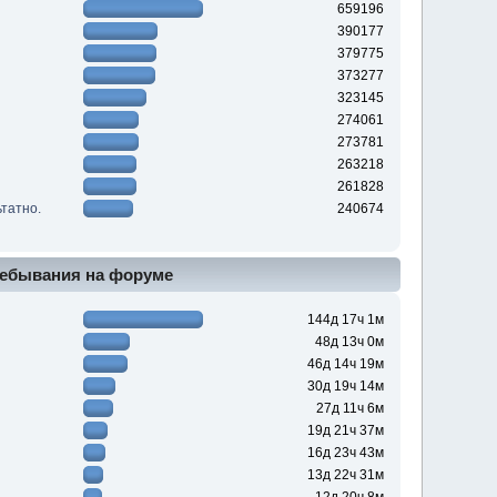
659196
390177
379775
373277
323145
274061
273781
263218
261828
ьтатно.
240674
ебывания на форуме
144д 17ч 1м
48д 13ч 0м
46д 14ч 19м
30д 19ч 14м
27д 11ч 6м
19д 21ч 37м
16д 23ч 43м
13д 22ч 31м