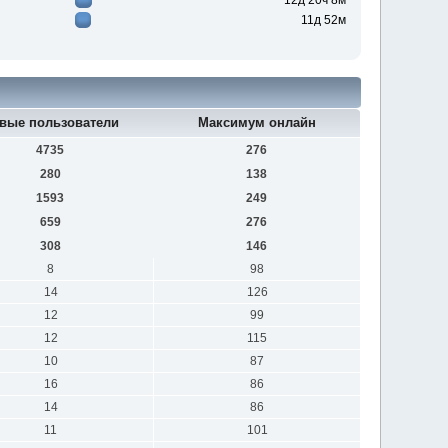
12д 20ч 8м
11д 52м
вые пользователи
Максимум онлайн
4735
276
280
138
1593
249
659
276
308
146
8
98
14
126
12
99
12
115
10
87
16
86
14
86
11
101