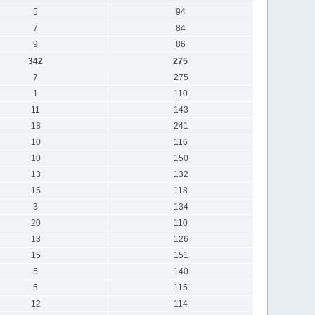
5
94
7
84
9
86
342
275
7
275
1
110
11
143
18
241
10
116
10
150
13
132
15
118
3
134
20
110
13
126
15
151
5
140
5
115
12
114