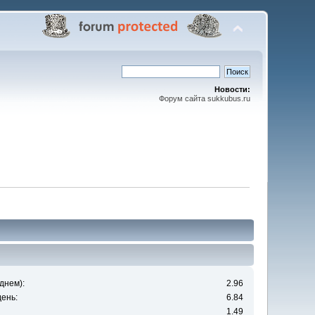
Новости:
Форум сайта sukkubus.ru
днем):
2.96
ень:
6.84
1.49