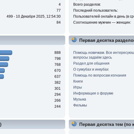
4
Всего разделов:
77
Последний пользователь:
499 - 10 Декабря 2025, 12:54:30
Пользователей онлайн в день (в ср
84
Соотношение мужчин — женщин:
Первая десятка раздело
888
Помощь новичкам. Все интересую
вопросы задаём здесь
798
Раздел для общения
768
О суккубах и инкубах
670
Помощь по вопросам изгнания
637
Книги
382
Игры
301
Информация о форуме
294
Музыка
266
Фильмы
244
)
Первая десятка тем (по