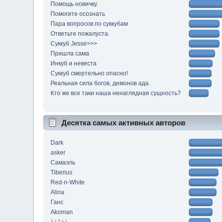
Помощь новичку.
Помогите осознать
Пара вопросов по суккубам
Ответьте пожалуста.
Суккуб Jesse>>>
Пришла сама
Инкуб и невеста
Суккуб смертельно опасно!
Реальная сила богов, демонов ада.
Кто же все таки наша ненаглядная сущность?
Десятка самых активных авторов
Dark
asker
Самаэль
Tiberius
Red-n-White
Alina
Ганс
Akoman