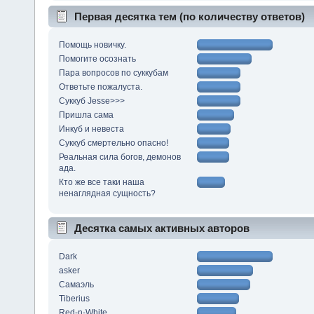
Первая десятка тем (по количеству ответов)
Помощь новичку.
Помогите осознать
Пара вопросов по суккубам
Ответьте пожалуста.
Суккуб Jesse>>>
Пришла сама
Инкуб и невеста
Суккуб смертельно опасно!
Реальная сила богов, демонов
ада.
Кто же все таки наша
ненаглядная сущность?
Десятка самых активных авторов
Dark
asker
Самаэль
Tiberius
Red-n-White