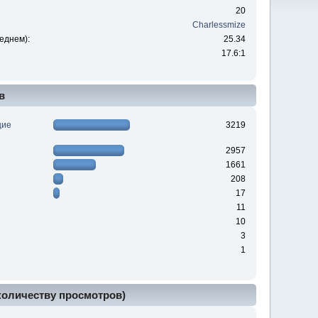
20
Charlessmize
еднем):
25.34
17.6:1
в
щие
3219
2957
1661
208
17
11
10
3
1
 количеству просмотров)