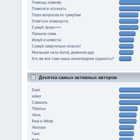
Помощь новичку.
Помогите осознать
Пара вопросов по суккубам
Ответьте пожалуста.
Суккуб Jesse>>>
Пришла сама
Инкуб и невеста
Суккуб смертельно опасно!
Реальная сила богов, демонов ада.
Кто же все таки наша ненаглядная сущность?
Десятка самых активных авторов
Dark
asker
Самаэль
Tiberius
Alina
Red-n-White
Akoman
Ганс