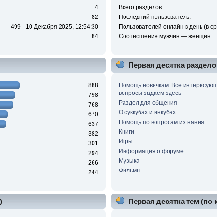
4
Всего разделов:
82
Последний пользователь:
499 - 10 Декабря 2025, 12:54:30
Пользователей онлайн в день (в ср
84
Соотношение мужчин — женщин:
Первая десятка раздело
888
Помощь новичкам. Все интересую
вопросы задаём здесь
798
Раздел для общения
768
О суккубах и инкубах
670
Помощь по вопросам изгнания
637
Книги
382
Игры
301
Информация о форуме
294
Музыка
266
Фильмы
244
)
Первая десятка тем (по