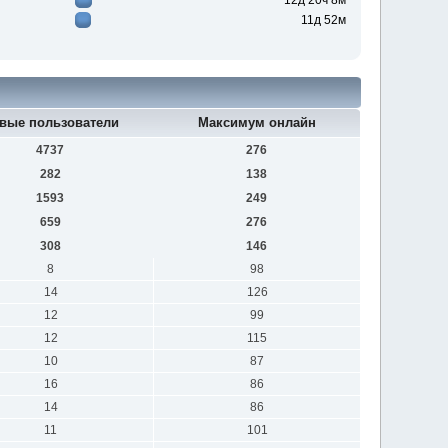
12д 20ч 8м
11д 52м
вые пользователи
Максимум онлайн
4737
276
282
138
1593
249
659
276
308
146
8
98
14
126
12
99
12
115
10
87
16
86
14
86
11
101