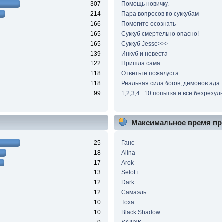
307
Помощь новичку.
214
Пара вопросов по суккубам
166
Помогите осознать
165
Суккуб смертельно опасно!
165
Суккуб Jesse>>>
139
Инкуб и невеста
122
Пришла сама
118
Ответьте пожалуста.
118
Реальная сила богов, демонов ада.
99
1,2,3,4...10 попытка и все безрезул
Максимальное время пр
25
Ганс
18
Alina
17
Arok
13
SeloFi
12
Dark
12
Самаэль
10
Тоха
10
Black Shadow