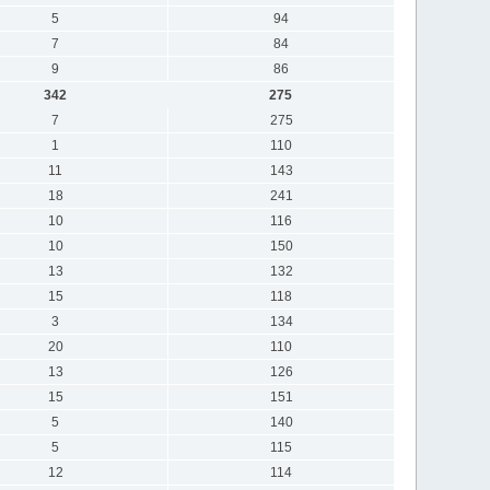
5
94
7
84
9
86
342
275
7
275
1
110
11
143
18
241
10
116
10
150
13
132
15
118
3
134
20
110
13
126
15
151
5
140
5
115
12
114