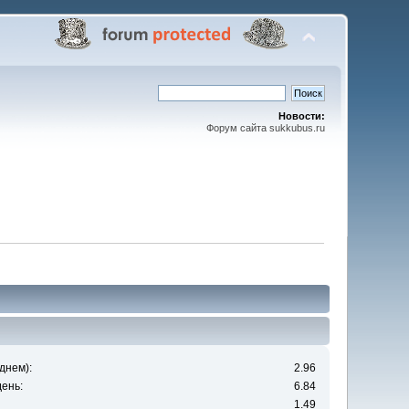
Новости:
Форум сайта sukkubus.ru
днем):
2.96
ень:
6.84
1.49