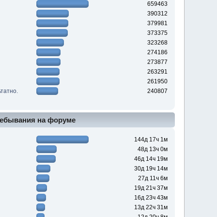
659463
390312
379981
373375
323268
274186
273877
263291
261950
ьтатно.
240807
ебывания на форуме
144д 17ч 1м
48д 13ч 0м
46д 14ч 19м
30д 19ч 14м
27д 11ч 6м
19д 21ч 37м
16д 23ч 43м
13д 22ч 31м