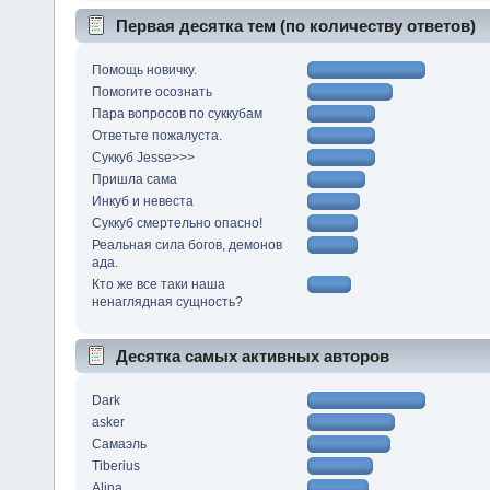
Первая десятка тем (по количеству ответов)
Помощь новичку.
Помогите осознать
Пара вопросов по суккубам
Ответьте пожалуста.
Суккуб Jesse>>>
Пришла сама
Инкуб и невеста
Суккуб смертельно опасно!
Реальная сила богов, демонов
ада.
Кто же все таки наша
ненаглядная сущность?
Десятка самых активных авторов
Dark
asker
Самаэль
Tiberius
Alina