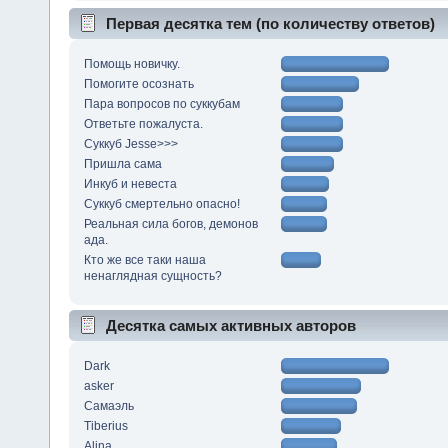
Первая десятка тем (по количеству ответов)
Помощь новичку.
Помогите осознать
Пара вопросов по суккубам
Ответьте пожалуста.
Суккуб Jesse>>>
Пришла сама
Инкуб и невеста
Суккуб смертельно опасно!
Реальная сила богов, демонов
ада.
Кто же все таки наша
ненаглядная сущность?
Десятка самых активных авторов
Dark
asker
Самаэль
Tiberius
Alina