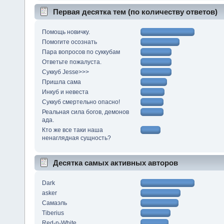
Первая десятка тем (по количеству ответов)
Помощь новичку.
Помогите осознать
Пара вопросов по суккубам
Ответьте пожалуста.
Суккуб Jesse>>>
Пришла сама
Инкуб и невеста
Суккуб смертельно опасно!
Реальная сила богов, демонов
ада.
Кто же все таки наша
ненаглядная сущность?
Десятка самых активных авторов
Dark
asker
Самаэль
Tiberius
Red-n-White