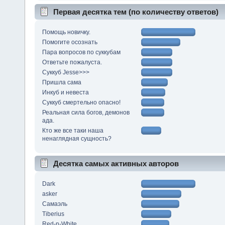
Первая десятка тем (по количеству ответов)
Помощь новичку.
Помогите осознать
Пара вопросов по суккубам
Ответьте пожалуста.
Суккуб Jesse>>>
Пришла сама
Инкуб и невеста
Суккуб смертельно опасно!
Реальная сила богов, демонов
ада.
Кто же все таки наша
ненаглядная сущность?
Десятка самых активных авторов
Dark
asker
Самаэль
Tiberius
Red-n-White