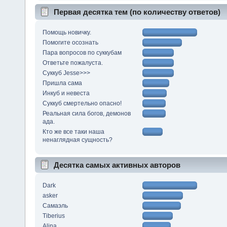
Первая десятка тем (по количеству ответов)
Помощь новичку.
Помогите осознать
Пара вопросов по суккубам
Ответьте пожалуста.
Суккуб Jesse>>>
Пришла сама
Инкуб и невеста
Суккуб смертельно опасно!
Реальная сила богов, демонов
ада.
Кто же все таки наша
ненаглядная сущность?
Десятка самых активных авторов
Dark
asker
Самаэль
Tiberius
Alina