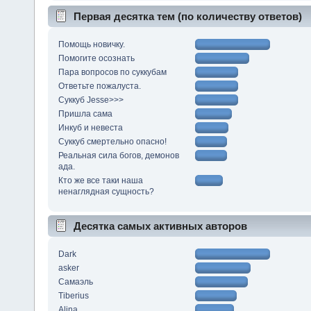
Первая десятка тем (по количеству ответов)
Помощь новичку.
Помогите осознать
Пара вопросов по суккубам
Ответьте пожалуста.
Суккуб Jesse>>>
Пришла сама
Инкуб и невеста
Суккуб смертельно опасно!
Реальная сила богов, демонов
ада.
Кто же все таки наша
ненаглядная сущность?
Десятка самых активных авторов
Dark
asker
Самаэль
Tiberius
Alina