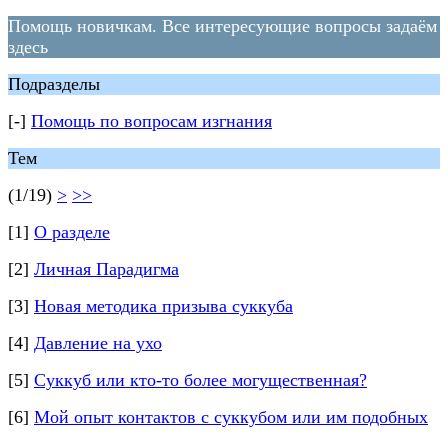
Помощь новичкам. Все интересующие вопросы задаём
здесь
Подразделы
[-]
Помощь по вопросам изгнания
Тем
(1/19)
>
>>
[1]
О разделе
[2]
Личная Парадигма
[3]
Новая методика призыва суккуба
[4]
Давление на ухо
[5]
Суккуб или кто-то более могущественная?
[6]
Мой опыт контактов с суккубом или им подобных